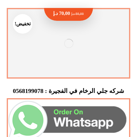
70,00
د.إ
80,00
د.إ
تخفيض!
شركه جلي الرخام في الفجيرة : 0568199078