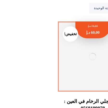
ة الوحيدة
70,00
د.إ
60,00
د.إ
تخفيض!
ي الرخام في العين :
0568199078