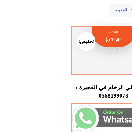
ة الوحيدة
80,00
د.إ
70,00
د.إ
تخفيض!
 الرخام في الفجيرة :
0568199078