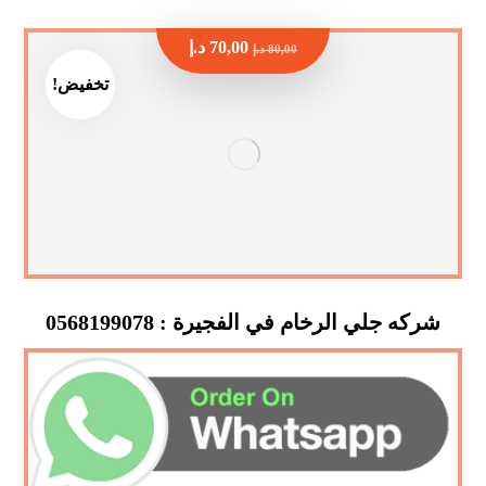
70,00
د.إ
80,00
د.إ
تخفيض!
شركه جلي الرخام في الفجيرة : 0568199078