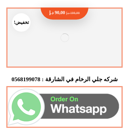
90,00
د.إ
100,00
د.إ
تخفيض!
شركه جلي الرخام في الشارقة : 0568199078