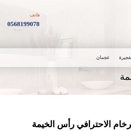
هاتف
0568199078
فجيرة
عجمان
مة
خام الاحترافي رأس الخيمة