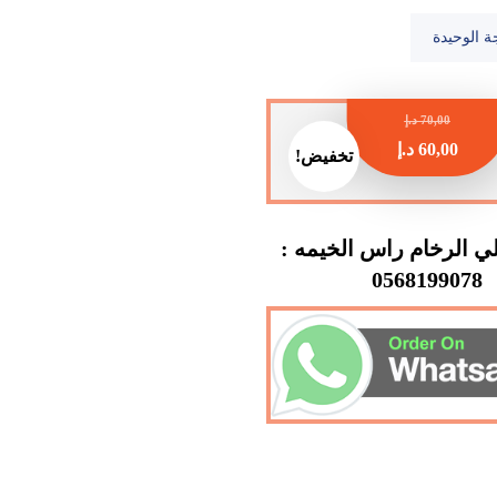
ة الوحيدة
70,00
د.إ
60,00
د.إ
تخفيض!
 الرخام راس الخيمه :
0568199078