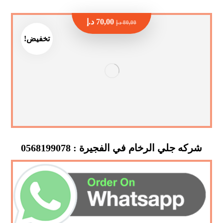
70,00
د.إ
80,00
د.إ
تخفيض!
شركه جلي الرخام في الفجيرة : 0568199078