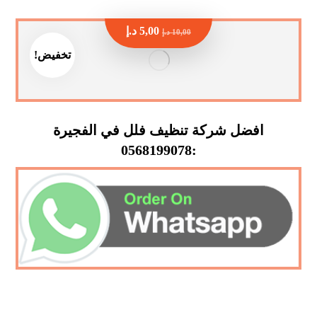
5,00
د.إ
10,00
د.إ
تخفيض!
افضل شركة تنظيف فلل في الفجيرة
:0568199078