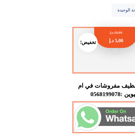
ة الوحيدة
10,00
د.إ
5,00
د.إ
تخفيض!
ظيف مفروشات في ام
 :0568199078