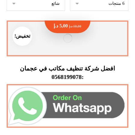
5,00
د.إ
10,00
د.إ
تخفيض!
افضل شركة تنظيف مكاتب في عجمان
:0568199078