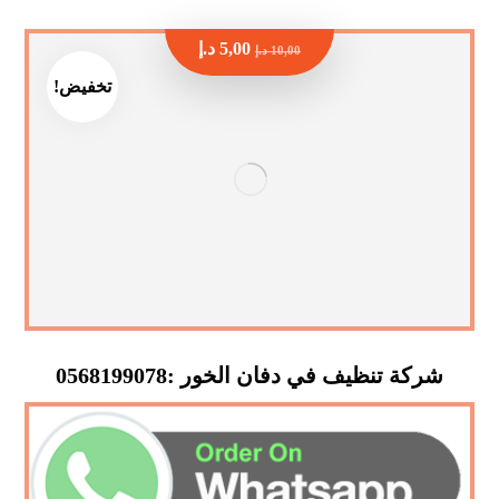
5,00
د.إ
10,00
د.إ
تخفيض!
شركة تنظيف في دفان الخور :0568199078