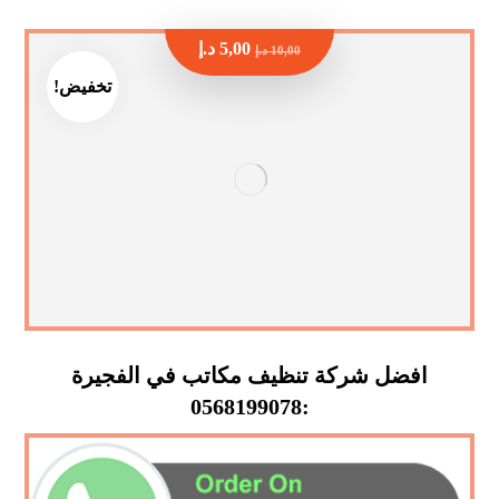
5,00
د.إ
10,00
د.إ
تخفيض!
افضل شركة تنظيف مكاتب في الفجيرة
:0568199078