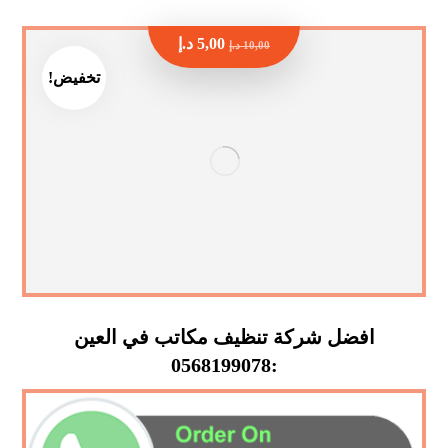
5,00
د.إ
10,00
د.إ
تخفيض!
افضل شركة تنظيف مكاتب في العين
:0568199078