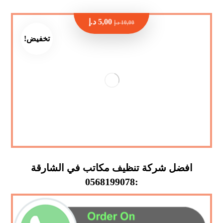
5,00
د.إ
10,00
د.إ
تخفيض!
افضل شركة تنظيف مكاتب في الشارقة
:0568199078