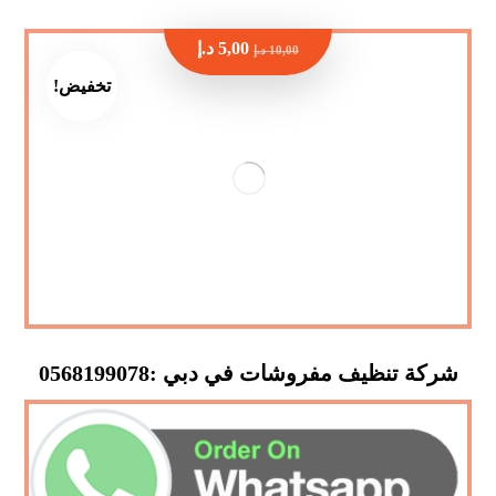
5,00
د.إ
10,00
د.إ
تخفيض!
شركة تنظيف مفروشات في دبي :0568199078