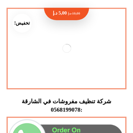
5,00
د.إ
10,00
د.إ
تخفيض!
شركة تنظيف مفروشات في الشارقة
:0568199078