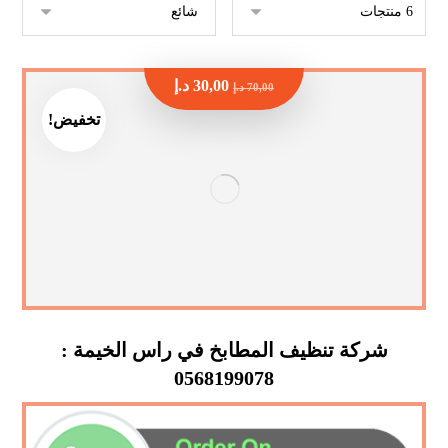
30,00
د.إ
70,00
د.إ
تخفيض!
شركة تنظيف المطابخ في راس الخيمة :
0568199078