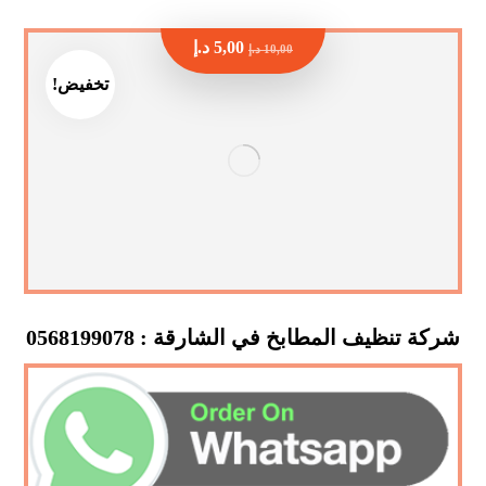
5,00
د.إ
10,00
د.إ
تخفيض!
شركة تنظيف المطابخ في الشارقة : 0568199078