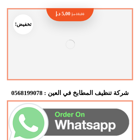
5,00
د.إ
10,00
د.إ
تخفيض!
شركة تنظيف المطابخ في العين : 0568199078