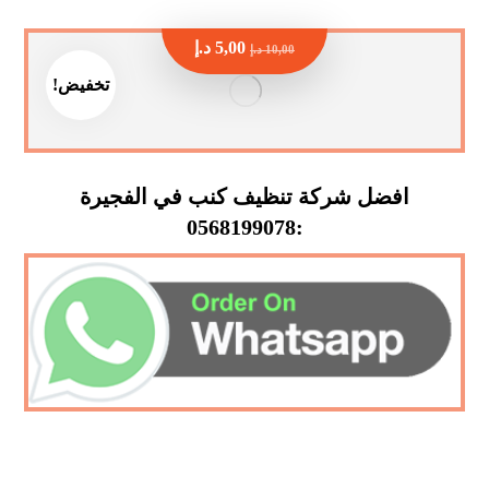
5,00
د.إ
10,00
د.إ
تخفيض!
افضل شركة تنظيف كنب في الفجيرة
:0568199078