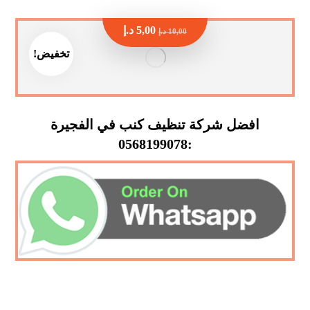
5,00
د.إ
10,00
د.إ
تخفيض!
افضل شركة تنظيف كنب في الفجيرة
:0568199078