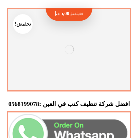
5,00
د.إ
10,00
د.إ
تخفيض!
افضل شركة تنظيف كنب في العين :0568199078