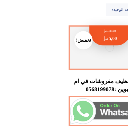
ة الوحيدة
10,00
د.إ
5,00
د.إ
تخفيض!
ظيف مفروشات في ام
 :0568199078