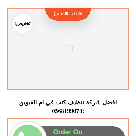
5,00
د.إ
10,00
د.إ
تخفيض!
افضل شركة تنظيف كنب في ام القيوين
:0568199078