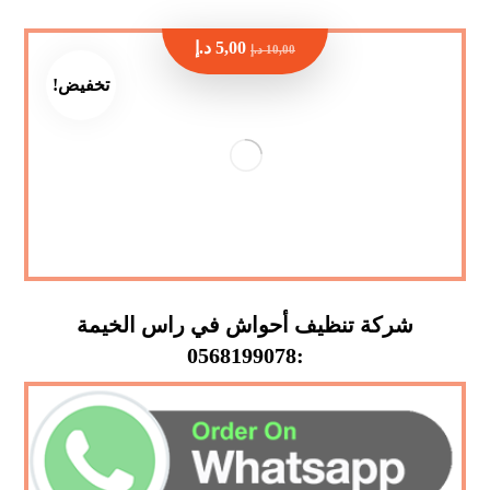
5,00
د.إ
10,00
د.إ
تخفيض!
شركة تنظيف أحواش في راس الخيمة
:0568199078