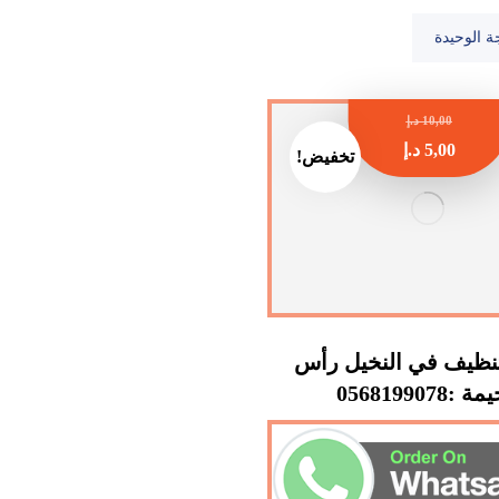
ة الوحيدة
10,00
د.إ
5,00
د.إ
تخفيض!
نظيف في النخيل رأس
 :0568199078