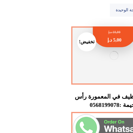
ة الوحيدة
10,00
د.إ
5,00
د.إ
تخفيض!
ظيف في المعمورة رأس
 :0568199078