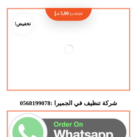
5,00
د.إ
10,00
د.إ
تخفيض!
شركة تنظيف في الجميرا :0568199078