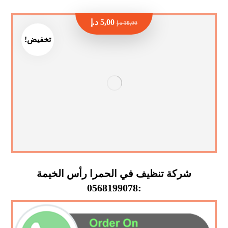
5,00
د.إ
10,00
د.إ
تخفيض!
شركة تنظيف في الحمرا رأس الخيمة
:0568199078