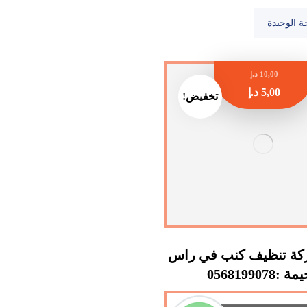
ة الوحيدة
10,00
د.إ
5,00
د.إ
تخفيض!
ة تنظيف كنب في راس
 :0568199078