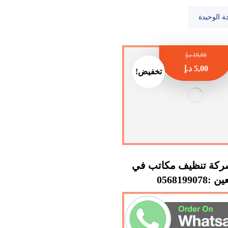
ة الوحيدة
10,00
د.إ
5,00
د.إ
تخفيض!
كة تنظيف مكاتب في
 :0568199078