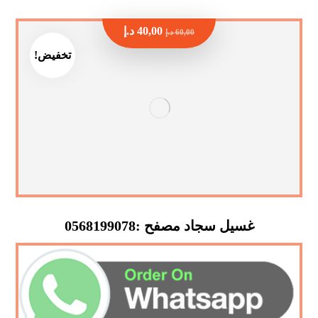
40,00
د.إ
60,00
د.إ
تخفيض!
غسيل سجاد مصفح :0568199078