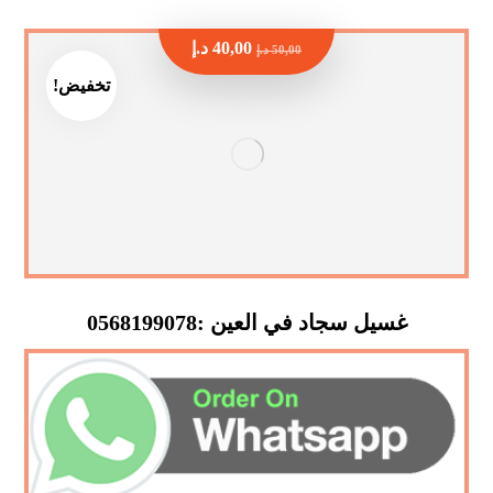
40,00
د.إ
50,00
د.إ
تخفيض!
غسيل سجاد في العين :0568199078