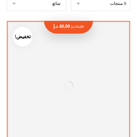
40,00
د.إ
55,00
د.إ
تخفيض!