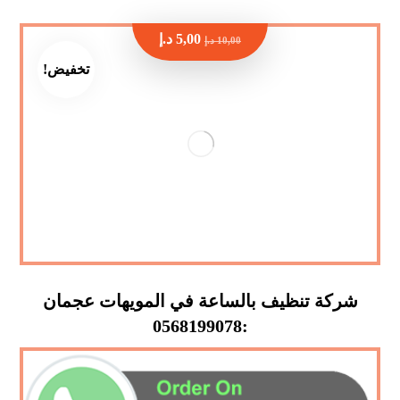
5,00
د.إ
10,00
د.إ
تخفيض!
شركة تنظيف بالساعة في المويهات عجمان
:0568199078