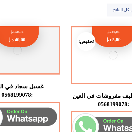
10,00
د.إ
50,00
د.إ
5,00
د.إ
40,00
د.إ
تخفيض!
غسيل سجاد في ال
:0568199078
يف مفروشات في العين
:0568199078