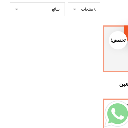
تخفيض!
عين