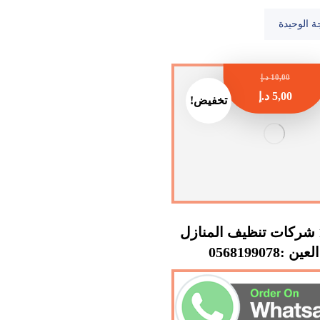
ة الوحيدة
10,00
د.إ
5,00
د.إ
تخفيض!
افضل 10 شركات تنظيف المنازل
 :0568199078