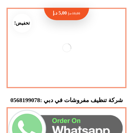
5,00
د.إ
10,00
د.إ
تخفيض!
شركة تنظيف مفروشات في دبي :0568199078