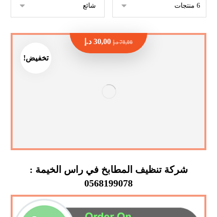
30,00
د.إ
70,00
د.إ
تخفيض!
شركة تنظيف المطابخ في راس الخيمة :
0568199078