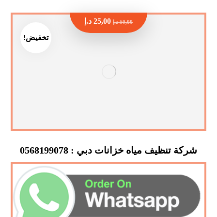
25,00
د.إ
50,00
د.إ
تخفيض!
شركة تنظيف مياه خزانات دبي : 0568199078