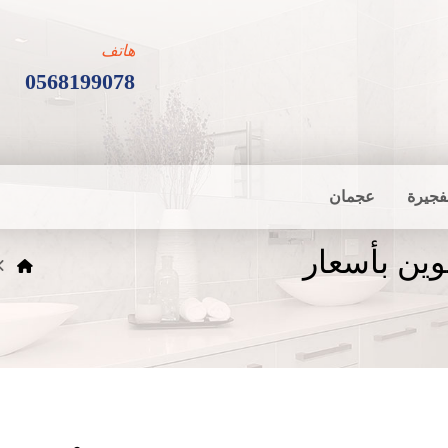
هاتف
0568199078
فجيرة
عجمان
وين بأسعار