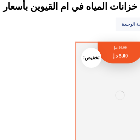
زانات المياه في ام القيوين بأسعار 
ة الوحيدة
10,00
د.إ
5,00
د.إ
تخفيض!