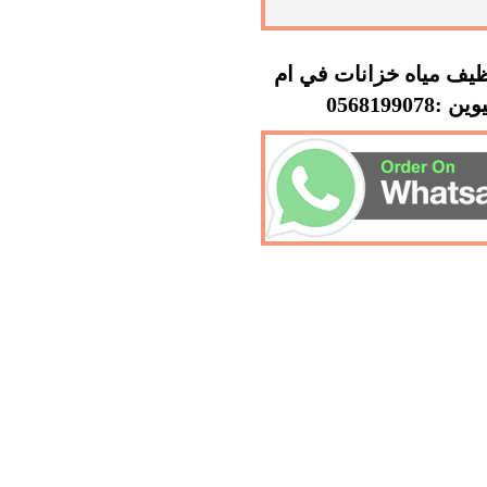
يف مياه خزانات في ام
 :0568199078