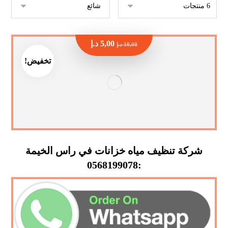
5,00
د.إ
10,00
د.إ
تخفيض!
شركة تنظيف مياه خزانات في راس الخيمة
:0568199078