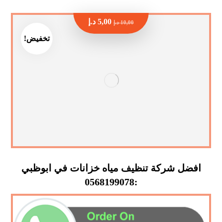
5,00
د.إ
10,00
د.إ
تخفيض!
افضل شركة تنظيف مياه خزانات في ابوظبي
:0568199078