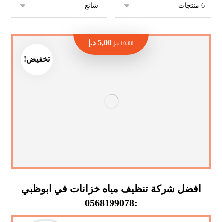
5,00
د.إ
10,00
د.إ
تخفيض!
افضل شركة تنظيف مياه خزانات في ابوظبي
:0568199078