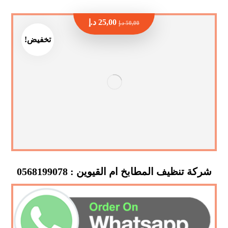
25,00
د.إ
50,00
د.إ
تخفيض!
شركة تنظيف المطابخ ام القيوين : 0568199078