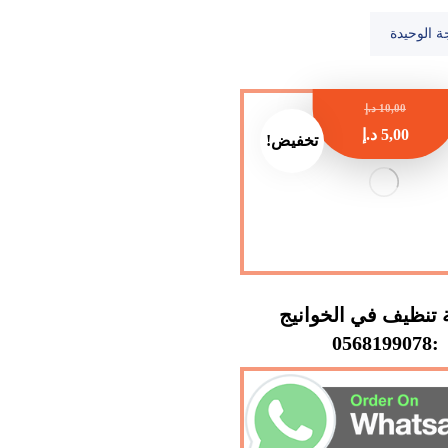
ة الوحيدة
10,00
د.إ
5,00
د.إ
تخفيض!
تنظيف في الخوانيج
:0568199078