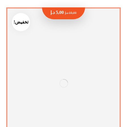
5,00
د.إ
10,00
د.إ
تخفيض!