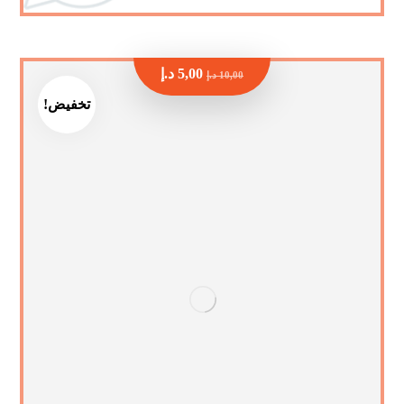
5,00
د.إ
10,00
د.إ
تخفيض!