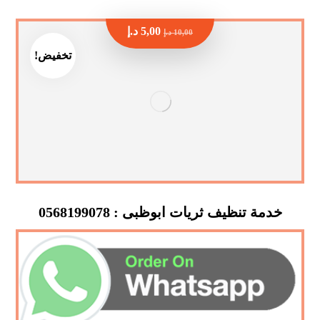
5,00
د.إ
10,00
د.إ
تخفيض!
خدمة تنظيف ثريات ابوظبى : 0568199078