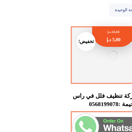
ة الوحيدة
10,00
د.إ
5,00
د.إ
تخفيض!
ة تنظيف فلل في راس
 :0568199078