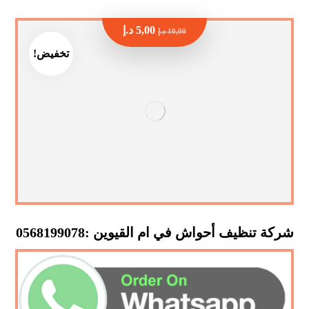
5,00
د.إ
10,00
د.إ
تخفيض!
شركة تنظيف أحواش في ام القيوين :0568199078